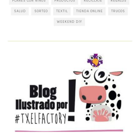
PLANES CON NIÑOS
PRODUCTOS
RECICLAJE
REGALOS
SALUD
SORTEO
TEXTIL
TIENDA ONLINE
TRUCOS
WEEKEND DIY