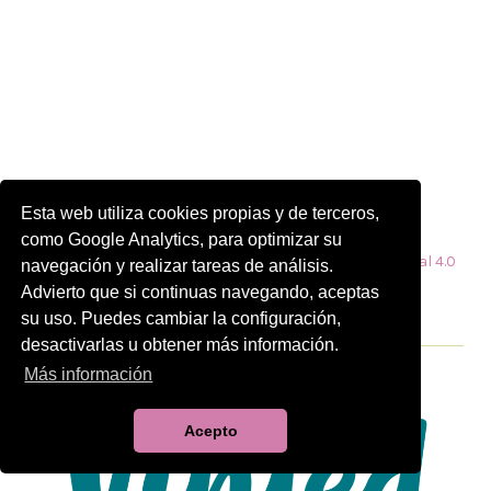
Esta web utiliza cookies propias y de terceros,
Aquesta obra de
Eulàlia Carbonell
està subjecta a una
como Google Analytics, para optimizar su
llicència de
Reconeixement-NoComercial-CompartirIgual 4.0
navegación y realizar tareas de análisis.
Internacional de Creative Commons
Advierto que si continuas navegando, aceptas
su uso. Puedes cambiar la configuración,
desactivarlas u obtener más información.
Más información
Acepto