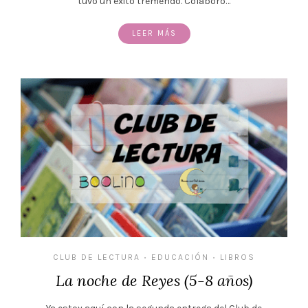
tuvo un éxito tremendo. Colaboro…
LEER MÁS
CLUB DE LECTURA
EDUCACIÓN
LIBROS
•
•
La noche de Reyes (5-8 años)