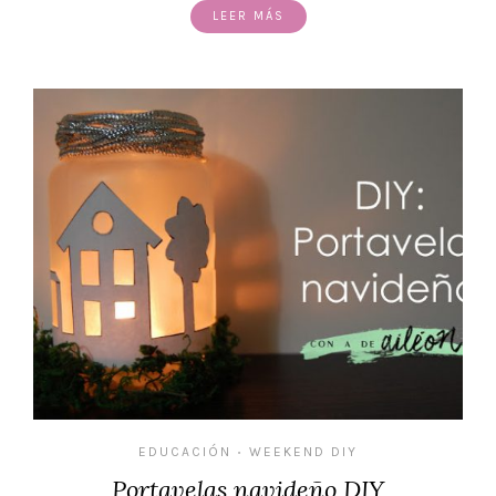
LEER MÁS
EDUCACIÓN
WEEKEND DIY
•
Portavelas navideño DIY