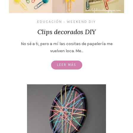
EDUCACIÓN
WEEKEND DIY
•
Clips decorados DIY
No sé a ti, pero a mí las cositas de papelería me
vuelven loca. Me…
LEER MÁS