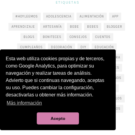
ETIQUETAS
#HOYLEEMOS
ADOLESCENCIA
ALIMENTACIÓN
APP
APRENDIZAJE
ARTESANÍA
BEBE
BEBES
BLOGGER
BLOGS
BONITECES
CONSEJOS
CUENTOS
CUMPLEAÑOS
DECORACIÓN
DIY
EDUCACIÓN
FIESTA
FOTOS
HANDMADE
JUGUETES
LECTURA
Esta web utiliza cookies propias y de terceros,
como Google Analytics, para optimizar su
LIBROS
MADRESFERA
MALLORCA
MANUALIDADES
navegación y realizar tareas de análisis.
MARCAS
MATERNIDAD
MUMMY
NAVIDAD
NIÑOS
Advierto que si continuas navegando, aceptas
su uso. Puedes cambiar la configuración,
NOVEDADES
OCIO
PERSONAL
PERSONALIZADO
desactivarlas u obtener más información.
PLANES CON NIÑOS
PRODUCTOS
RECICLAJE
REGALOS
Más información
SALUD
SORTEO
TEXTIL
TIENDA ONLINE
TRUCOS
Acepto
WEEKEND DIY