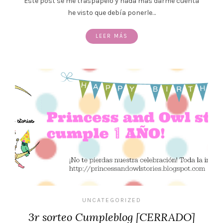
Este post se me traspapeló y nada más darme cuenta
he visto que debía ponerle…
LEER MÁS
UNCATEGORIZED
3r sorteo Cumpleblog [CERRADO]