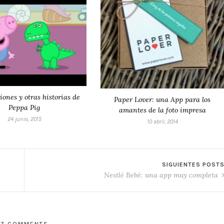
iones y otras historias de
Paper Lover: una App para los
Peppa Pig
amantes de la foto impresa
24 junio, 2015
10 abril, 2014
SIGUIENTES POST
Nestlé Bebé: una app muy completa
7 COMMENTS