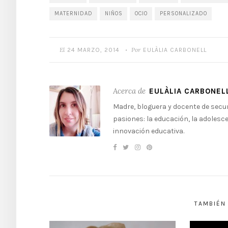
MATERNIDAD
NIÑOS
OCIO
PERSONALIZADO
El
Por
24 MARZO, 2014
EULÀLIA CARBONELL
•
Acerca de
EULÀLIA CARBONEL
Madre, bloguera y docente de secu
pasiones: la educación, la adolesce
innovación educativa.
TAMBIÉN 