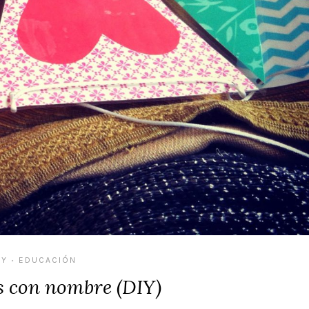
IY
EDUCACIÓN
•
s con nombre (DIY)