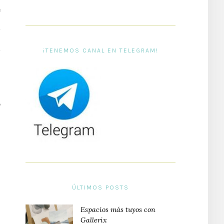
e
y
¡TENEMOS CANAL EN TELEGRAM!
y
n
o
s
é
l
ÚLTIMOS POSTS
Espacios más tuyos con
Gallerix