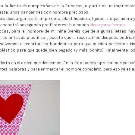
a la fiesta de cumpleaños de la Princess, a partir de un imprimibl
iesta: unos banderines con nombre preciosos.
déis descargar
aquí
), impresora, plastificadora, tijeras, troqueladora 
y lo encontré navegando por Pinterest buscando
ideas para fiestas
.
ocas, para el nombre de mi niña (veréis que de algunas letras ha
rlos antes de plastificar, puesto que si recortamos después podría
 volvemos a recortar los banderines para que queden perfectos. N
 plástico para que quede bien pegado (y más bonito). Finalmente lo
rín en el orden que deseemos. En la foto podéis apreciar que yo us
ntes palabras y para enmarcar el nombre completo, pero eso ya es a