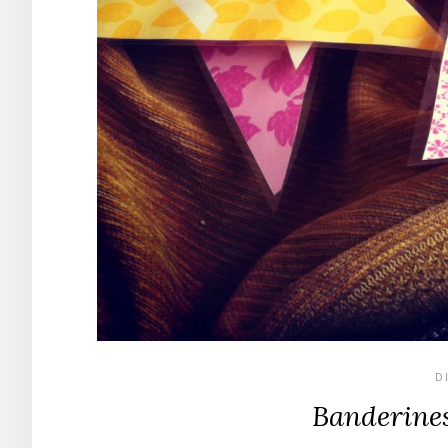
D
Banderine