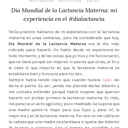
MATERNIDAD
NUTRICIÓN
SALUD
•
•
Día Mundial de la Lactancia Materna: mi
experiencia en el #dialactancia
Tenía previsto hablaros de mi experiencia con la lactancia
materna en unas semanas, pero he considerado que hoy,
Día Mundial de la Lactancia Materna
era el día más
indicado para hacerlo. Os hablo desde mi experiencia en
todo momento, y de las cosas que yo hice y me funcionaron,
que no tiene porqué ser mejores ni peores que otras, al fin y
al cabo lo que importa es que la lactancia materna se
establezca bien y funcione para los dos.
Siempre había tenido claro que, cuando tuviera
hij@s
les
daría el pecho. Es así, jamás me planteé darles biberón y
me costaba entender porqué había mujeres que querían
hacerlo sin probar primero la lactancia materna. Es más,
me parecía un acto egoísta y poco meditado. Se supone que
una madre quiere lo mejor para sus hijos y, para mí, lo
mejor era y es la lactancia materna. Por eso no me cabía en
la cabeza que una madre se planteara si quiera dar biberón
de buenas a primeras. Con el tiempo he prendido a no