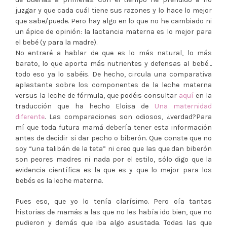
juzgar y que cada cuál tiene sus razones y lo hace lo mejor
que sabe/puede. Pero hay algo en lo que no he cambiado ni
un ápice de opinión: la lactancia materna es lo mejor para
el bebé (y para la madre).
No entraré a hablar de que es lo más natural, lo más
barato, lo que aporta más nutrientes y defensas al bebé…
todo eso ya lo sabéis. De hecho, circula una comparativa
aplastante sobre los componentes de la leche materna
versus la leche de fórmula, que podéis consultar
aquí
en la
traducción que ha hecho Eloisa de
Una maternidad
diferente
. Las comparaciones son odiosos, ¿verdad?Para
mí que toda futura mamá debería tener esta información
antes de decidir si dar pecho o biberón. Que conste que no
soy “una talibán de la teta” ni creo que las que dan biberón
son peores madres ni nada por el estilo, sólo digo que la
evidencia científica es la que es y que lo mejor para los
bebés es la leche materna.
Pues eso, que yo lo tenía clarísimo. Pero oía tantas
historias de mamás a las que no les había ido bien, que no
pudieron y demás que iba algo asustada. Todas las que