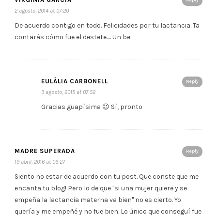
Reply
2 agosto, 2014 at 07:20
De acuerdo contigo en todo. Felicidades por tu lactancia. Ta
contarás cómo fue el destete…. Un be
EULÀLIA CARBONELL
Reply
3 agosto, 2015 at 07:52
Gracias guapísima 😉 Sí, pronto
MADRE SUPERADA
Reply
19 abril, 2016 at 06:27
Siento no estar de acuerdo con tu post. Que conste que me
encanta tu blog! Pero lo de que "si una mujer quiere y se
empeña la lactancia materna va bien" no es cierto. Yo
quería y me empeñé y no fue bien. Lo único que conseguí fue