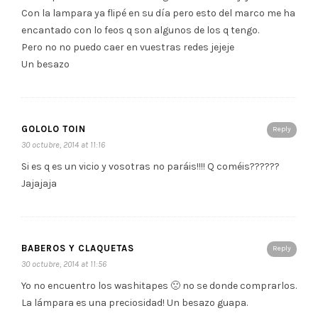
Con la lampara ya flipé en su día pero esto del marco me ha
encantado con lo feos q son algunos de los q tengo.
Pero no no puedo caer en vuestras redes jejeje
Un besazo
GOLOLO TOIN
Reply
30 octubre, 2014 at 11:16
Si es q es un vicio y vosotras no paráis!!!! Q coméis??????
Jajajaja
BABEROS Y CLAQUETAS
Reply
30 octubre, 2014 at 11:56
Yo no encuentro los washitapes 🙁 no se donde comprarlos.
La lámpara es una preciosidad! Un besazo guapa.