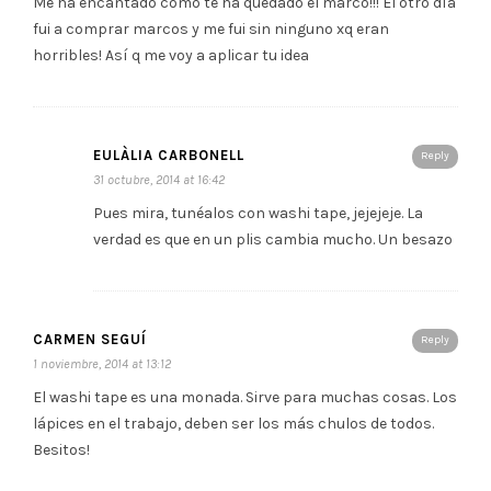
Me ha encantado como te ha quedado el marco!!! El otro día
fui a comprar marcos y me fui sin ninguno xq eran
horribles! Así q me voy a aplicar tu idea
EULÀLIA CARBONELL
Reply
31 octubre, 2014 at 16:42
Pues mira, tunéalos con washi tape, jejejeje. La
verdad es que en un plis cambia mucho. Un besazo
CARMEN SEGUÍ
Reply
1 noviembre, 2014 at 13:12
El washi tape es una monada. Sirve para muchas cosas. Los
lápices en el trabajo, deben ser los más chulos de todos.
Besitos!