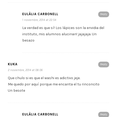
EULÀLIA CARBONELL
Reply
1 noviembre, 2014 at 22:54
La verdad es que sí! Los lápices son la envidia del
instituto, mis alumnos alucinan! jajajaja. Un
besazo
KUKA
Reply
2 noviembre, 2014 at 08:06
Que chulo si es que el washi es adictivo jeje.
Me quedo por aquí porque me encanta el tu rinconcito
Un besote
EULÀLIA CARBONELL
Reply