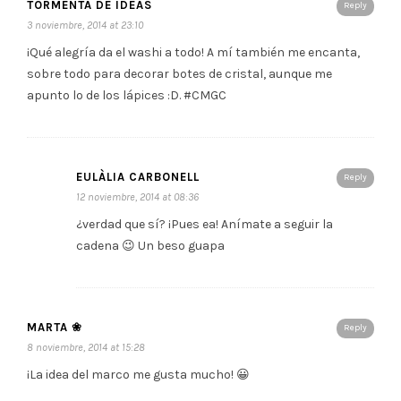
TORMENTA DE IDEAS
Reply
3 noviembre, 2014 at 23:10
¡Qué alegría da el washi a todo! A mí también me encanta,
sobre todo para decorar botes de cristal, aunque me
apunto lo de los lápices :D. #CMGC
EULÀLIA CARBONELL
Reply
12 noviembre, 2014 at 08:36
¿verdad que sí? ¡Pues ea! Anímate a seguir la
cadena 😉 Un beso guapa
MARTA ❀
Reply
8 noviembre, 2014 at 15:28
¡La idea del marco me gusta mucho! 😀