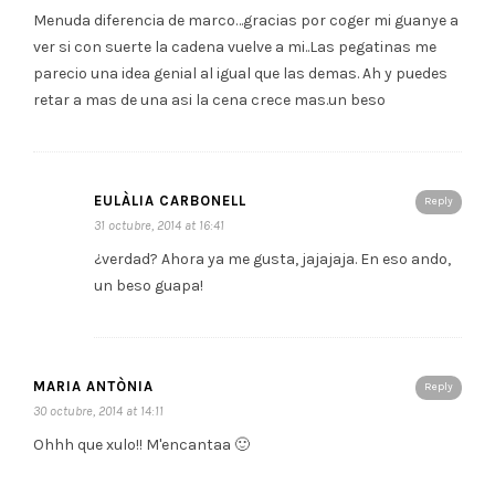
Menuda diferencia de marco…gracias por coger mi guanye a
ver si con suerte la cadena vuelve a mi..Las pegatinas me
parecio una idea genial al igual que las demas. Ah y puedes
retar a mas de una asi la cena crece mas.un beso
EULÀLIA CARBONELL
Reply
31 octubre, 2014 at 16:41
¿verdad? Ahora ya me gusta, jajajaja. En eso ando,
un beso guapa!
MARIA ANTÒNIA
Reply
30 octubre, 2014 at 14:11
Ohhh que xulo!! M'encantaa 🙂