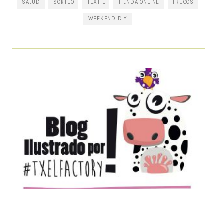
SALUD
SORTEO
TEXTIL
TIENDA ONLINE
TRUCOS
WEEKEND DIY