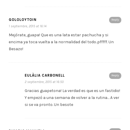
GOLOLOYTOIN
Reply
1 septiembre, 2015 at 16:14
Mejórate, guapa! Que es una lata estar pachucha y si
encima ya toca vuelta a la normalidad del todo..pfffff. Un
Besazo!
EULÀLIA CARBONELL
Reply
2 septiembre, 2015 at 16:50
Gracias guapetona! La verdad es que es un fastidio!
Y empezó a una semana de volver a la rutina… A ver
si se va pronto. Un besote