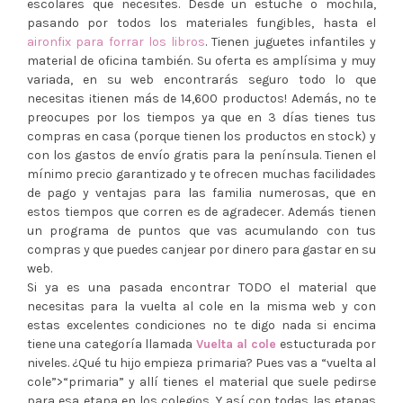
escolares que necesites. Desde un estuche o mochila,
pasando por todos los materiales fungibles, hasta el
aironfix para forrar los libros
. Tienen juguetes infantiles y
material de oficina también. Su oferta es amplísima y muy
variada, en su web encontrarás seguro todo lo que
necesitas ¡tienen más de 14,600 productos! Además, no te
preocupes por los tiempos ya que en 3 días tienes tus
compras en casa (porque tienen los productos en stock) y
con los gastos de envío gratis para la península. Tienen el
mínimo precio garantizado y te ofrecen muchas facilidades
de pago y ventajas para las familia numerosas, que en
estos tiempos que corren es de agradecer. Además tienen
un programa de puntos que vas acumulando con tus
compras y que puedes canjear por dinero para gastar en su
web.
Si ya es una pasada encontrar TODO el material que
necesitas para la vuelta al cole en la misma web y con
estas excelentes condiciones no te digo nada si encima
tiene una categoría llamada
Vuelta al cole
estucturada por
niveles. ¿Qué tu hijo empieza primaria? Pues vas a “vuelta al
cole”>“primaria” y allí tienes el material que suele pedirse
para esa etapa en los colegios. Y así con todas las etapas